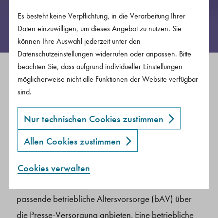
und Kommunikationsbranche.
Es besteht keine Verpflichtung, in die Verarbeitung Ihrer
Daten einzuwilligen, um dieses Angebot zu nutzen. Sie
können Ihre Auswahl jederzeit unter den
Datenschutzeinstellungen widerrufen oder anpassen. Bitte
beachten Sie, dass aufgrund individueller Einstellungen
möglicherweise nicht alle Funktionen der Website verfügbar
Betriebliche Altersvorsorge für
sind.
Auszubildende
Nur technischen Cookies zustimmen
Ob Verlag, Start-up oder Agentur: Bist du
Allen Cookies zustimmen
Auszubildende*r in der Medienbranche
und
dein Arbeitgeber gehört einem der
versicherbaren
Cookies verwalten
Diese Cookies sind notwendig, um die Basisfunktionen unserer Webseiten zu ermöglichen.
Diese Einwilligung erlaubt es Ihnen externe Inhalte (via IFrame) anzusehen.
Diese Einwilligung erlaubt es Ihnen eingebettete Videos anzusehen.
Diese Seite setzt den Google Tagmanager ein, um Ihre Seitenaufrufe zu anonymen Statistikzwecken bei Google Analytics zu erfassen.
Marketing-Cookies von Drittanbietern oder Publishern werden verwendet, um personalisierte Werbung anzuzeigen. Cookies für Marketing werden verwendet, um Besuchern auf Websites zu folgen.
Wirtschaftsbereiche
an, können wir dir eine
passende betriebliche Altersvorsorge (bAV) über
die Presse-Versorgung anbieten. Eine betriebliche