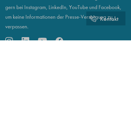
gern bei Instagram, LinkedIn, YouTube und Facebook,
um keine Informationen der Presse-Versorgung zu
Kontakt
verpassen.
© 2022 Versorgungswerk der Presse GmbH
Jobs
Anschrift und Anfahrt
Presse und Medien
Impressum