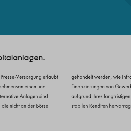
pitalanlagen.
 Presse-Versorgung erlaubt
, erneuerbare Energie oder
ernehmensanleihen und
ien. Sie eignen sich
lternative Anlagen sind
tionscharakters und der
 die nicht an der Börse
stabilen Renditen hervorrag