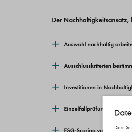
Der Nachhaltigkeitsansatz, 
+
Auswahl nachhaltig arbei
+
Ausschlusskriterien bestim
+
Investitionen in Nachhalti
+
Einzelfallprüfung auf Nach
Date
+
Diese Sei
ESG-Scoring von handelba