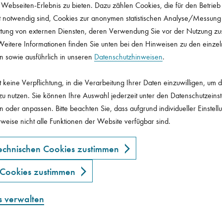
 Webseiten-Erlebnis zu bieten. Dazu zählen Cookies, die für den Betrieb 
 notwendig sind, Cookies zur anonymen statistischen Analyse/Messung
ttung von externen Diensten, deren Verwendung Sie vor der Nutzung z
eitere Informationen finden Sie unten bei den Hinweisen zu den einze
n sowie ausführlich in unseren
Datenschutzhinweisen
.
t keine Verpflichtung, in die Verarbeitung Ihrer Daten einzuwilligen, um 
u nutzen. Sie können Ihre Auswahl jederzeit unter den Datenschutzeins
n oder anpassen. Bitte beachten Sie, dass aufgrund individueller Einstel
weise nicht alle Funktionen der Website verfügbar sind.
echnischen Cookies zustimmen
 Cookies zustimmen
 des nachhaltigen Handels der Presse-Versorgung und ist ei
twortung und guter Unternehmensführung.
s verwalten
 Webseiten zu ermöglichen.
Google Tagmanager ein, um Ihre Seitenaufrufe zu anonymen Statistikzwecken bei Google Analytics zu erfassen.
ern werden verwendet, um personalisierte Werbung anzuzeigen. Cookies für Marketing werden verwendet, um Besuchern auf Websites zu folgen.