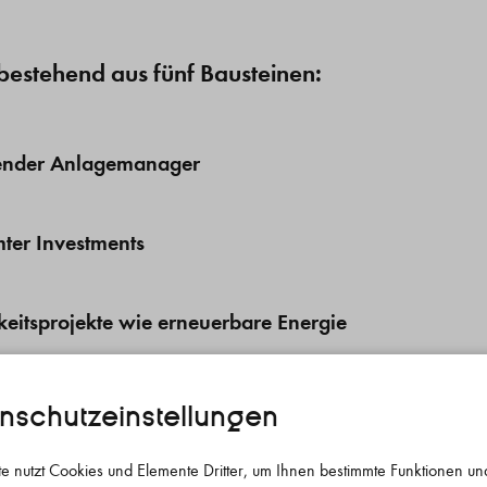
bestehend aus fünf Bausteinen:
tender Anlagemanager
mter Investments
gkeitsprojekte wie erneuerbare Energie
haltigkeit von nicht handelbaren Anlagen
nschutz­einstellungen
te nutzt Cookies und Elemente Dritter, um Ihnen bestimmte Funktionen un
ren Anlagen wie Anleihen