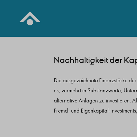
Nachhaltigkeit der Ka
Zum Inhalt springen
Die ausgezeichnete Finanzstärke der
gehandelt werden, wie Infrastruktur
es, vermehrt in Substanzwerte, Unt
Finanzierungen von Gewerbeimmobil
alternative Anlagen zu investieren. A
aufgrund ihres langfristigen Investi
Fremd- und Eigenkapital-Investments,