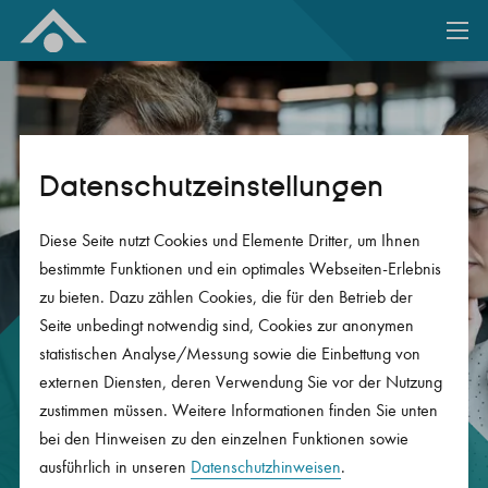
Zum Inhalt springen
Datenschutz­einstellungen
Diese Seite nutzt Cookies und Elemente Dritter, um Ihnen
bestimmte Funktionen und ein optimales Webseiten-Erlebnis
zu bieten. Dazu zählen Cookies, die für den Betrieb der
Seite unbedingt notwendig sind, Cookies zur anonymen
statistischen Analyse/Messung sowie die Einbettung von
Gut zu wissen!
externen Diensten, deren Verwendung Sie vor der Nutzung
Antworten auf Ihre
zustimmen müssen. Weitere Informationen finden Sie unten
Fragen zur Standmitteilung.
bei den Hinweisen zu den einzelnen Funktionen sowie
ausführlich in unseren
Datenschutzhinweisen
.
Anhand von Videos, Grafiken und einer Muster-