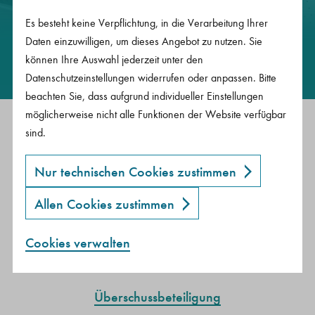
Standmitteilung finden Sie hier wichtige
Es besteht keine Verpflichtung, in die Verarbeitung Ihrer
Daten einzuwilligen, um dieses Angebot zu nutzen. Sie
Informationen rund um das Thema Standmitteilung.
können Ihre Auswahl jederzeit unter den
Datenschutzeinstellungen widerrufen oder anpassen. Bitte
beachten Sie, dass aufgrund individueller Einstellungen
möglicherweise nicht alle Funktionen der Website verfügbar
Passende Inhalte auf Ihre
sind.
Fragen.
Nur technischen Cookies zustimmen
Standmitteilung
Allen Cookies zustimmen
Ablaufleistung
Cookies verwalten
Diese Cookies sind notwendig, um die Basisfunktionen unserer Webseiten zu ermöglichen.
Diese Einwilligung erlaubt es Ihnen externe Inhalte (via IFrame) anzusehen.
Diese Einwilligung erlaubt es Ihnen eingebettete Videos anzusehen.
Diese Seite setzt den Google Tagmanager ein, um Ihre Seitenaufrufe zu anonymen Statistikzwecken bei Google Analytics zu erfassen.
Marketing-Cookies von Drittanbietern oder Publishern werden verwendet, um personalisierte Werbung anzuzeigen. Cookies für Marketing werden verwendet, um Besuchern auf Websites zu folgen.
Garantiekapital
Überschussbeteiligung