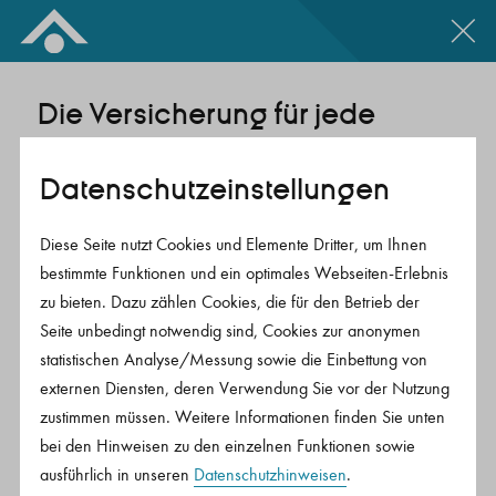
Zum Inhalt springen
Die Versicherung für jede
Lebenslage.
Datenschutz­einstellungen
Hier passt sich die Vorsorge deinem Leben an.
Diese Seite nutzt Cookies und Elemente Dritter, um Ihnen
Bis zum Start der Rentenzahlung kannst du deine
bestimmte Funktionen und ein optimales Webseiten-Erlebnis
Beiträge und somit deine spätere Rentenleistung
zu bieten. Dazu zählen Cookies, die für den Betrieb der
durch Beitragsanpassungen oder Zuzahlungen
Seite unbedingt notwendig sind, Cookies zur anonymen
erhöhen. Bei Phasen mit finanziellen Engpässen
statistischen Analyse/Messung sowie die Einbettung von
externen Diensten, deren Verwendung Sie vor der Nutzung
kannst du aber auch eingreifen und entscheiden, ob
zustimmen müssen. Weitere Informationen finden Sie unten
Beiträge minimiert, ausgesetzt oder Kapital
bei den Hinweisen zu den einzelnen Funktionen sowie
entnommen werden soll. Ruhestand früher oder
ausführlich in unseren
Datenschutzhinweisen
.